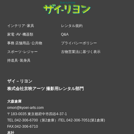
インテリア･家具
レンタル規約
家電･AV･機器類
Q&A
事務 店舗用品･公共物
プライバシーポリシー
スポーツ･レジャー
古物営業法に基づく表示
持道具･装身具
ザイ－リヨン
株式会社京映アーツ 撮影用レンタル部門
大森倉庫
omori@kyoei-arts.com
〒183-0035 東京都府中市四谷4-37-1
TEL.042-306-6700（第2倉庫）/TEL.042-306-7051(第1倉庫)
FAX.042-306-6710
本社