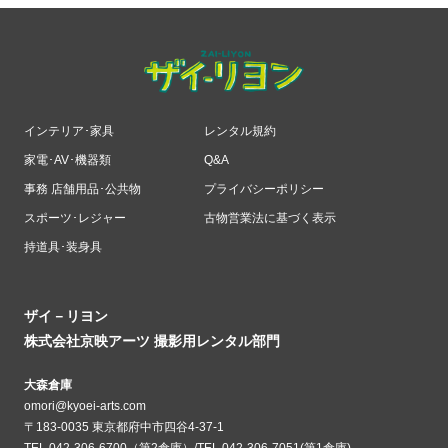
インテリア･家具
レンタル規約
家電･AV･機器類
Q&A
事務 店舗用品･公共物
プライバシーポリシー
スポーツ･レジャー
古物営業法に基づく表示
持道具･装身具
ザイ－リヨン
株式会社京映アーツ 撮影用レンタル部門
大森倉庫
omori@kyoei-arts.com
〒183-0035 東京都府中市四谷4-37-1
TEL.042-306-6700（第2倉庫）/TEL.042-306-7051(第1倉庫)