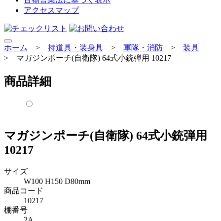
アクセスマップ
ホーム
>
持道具・装身具
>
軍隊・消防
>
装具
>
マガジンポーチ(自衛隊) 64式小銃弾用 10217
商品詳細
マガジンポーチ(自衛隊) 64式小銃弾用
10217
サイズ
W100 H150 D80mm
商品コード
10217
棚番号
2A