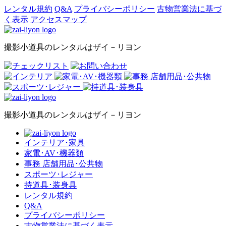
レンタル規約
Q&A
プライバシーポリシー
古物営業法に基づ
く表示
アクセスマップ
撮影小道具のレンタルはザイ－リヨン
撮影小道具のレンタルはザイ－リヨン
インテリア･家具
家電･AV･機器類
事務 店舗用品･公共物
スポーツ･レジャー
持道具･装身具
レンタル規約
Q&A
プライバシーポリシー
古物営業法に基づく表示