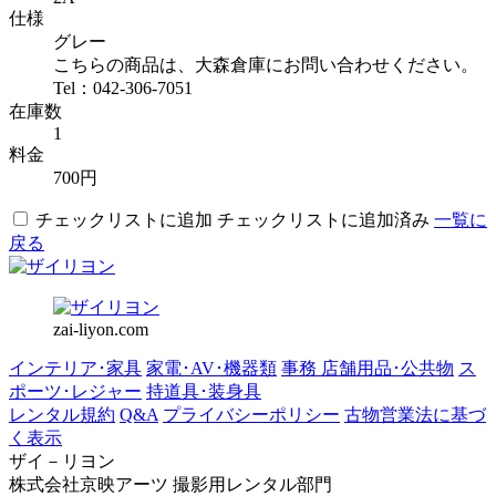
仕様
グレー
こちらの商品は、大森倉庫にお問い合わせください。
Tel：042-306-7051
在庫数
1
料金
700円
チェックリストに追加
チェックリストに追加済み
一覧に
戻る
zai-liyon.com
インテリア･家具
家電･AV･機器類
事務 店舗用品･公共物
ス
ポーツ･レジャー
持道具･装身具
レンタル規約
Q&A
プライバシーポリシー
古物営業法に基づ
く表示
ザイ－リヨン
株式会社京映アーツ 撮影用レンタル部門