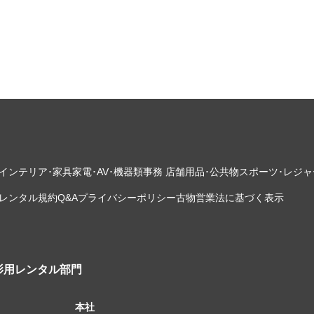
インテリア･家具
家電･AV･機器類
事務 店舗用品･公共物
スポーツ･レジャ
レンタル規約
Q&A
プライバシーポリシー
古物営業法に基づく表示
影用レンタル部門
本社