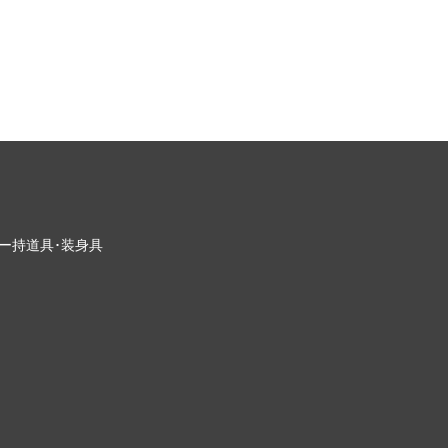
ー
持道具･装身具