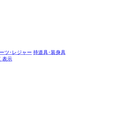
ーツ･レジャー
持道具･装身具
く表示