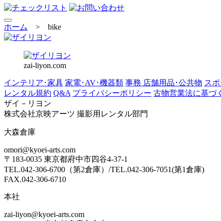
ホーム
>
bike
zai-liyon.com
インテリア･家具
家電･AV･機器類
事務 店舗用品･公共物
スポ
レンタル規約
Q&A
プライバシーポリシー
古物営業法に基づ
ザイ－リヨン
株式会社京映アーツ 撮影用レンタル部門
大森倉庫
omori@kyoei-arts.com
〒183-0035 東京都府中市四谷4-37-1
TEL.042-306-6700（第2倉庫）/TEL.042-306-7051(第1倉庫)
FAX.042-306-6710
本社
zai-liyon@kyoei-arts.com