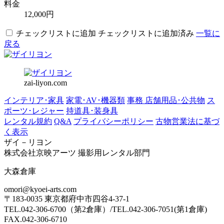
料金
12,000円
チェックリストに追加
チェックリストに追加済み
一覧に
戻る
zai-liyon.com
インテリア･家具
家電･AV･機器類
事務 店舗用品･公共物
ス
ポーツ･レジャー
持道具･装身具
レンタル規約
Q&A
プライバシーポリシー
古物営業法に基づ
く表示
ザイ－リヨン
株式会社京映アーツ 撮影用レンタル部門
大森倉庫
omori@kyoei-arts.com
〒183-0035 東京都府中市四谷4-37-1
TEL.042-306-6700（第2倉庫）/TEL.042-306-7051(第1倉庫)
FAX.042-306-6710