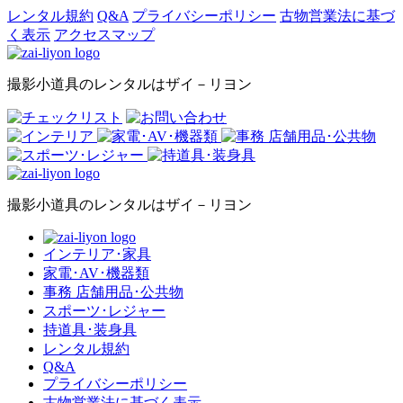
レンタル規約
Q&A
プライバシーポリシー
古物営業法に基づ
く表示
アクセスマップ
撮影小道具のレンタルはザイ－リヨン
撮影小道具のレンタルはザイ－リヨン
インテリア･家具
家電･AV･機器類
事務 店舗用品･公共物
スポーツ･レジャー
持道具･装身具
レンタル規約
Q&A
プライバシーポリシー
古物営業法に基づく表示