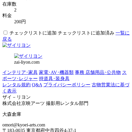
在庫数
2
料金
200円
チェックリストに追加
チェックリストに追加済み
一覧に
戻る
zai-liyon.com
インテリア･家具
家電･AV･機器類
事務 店舗用品･公共物
ス
ポーツ･レジャー
持道具･装身具
レンタル規約
Q&A
プライバシーポリシー
古物営業法に基づ
く表示
ザイ－リヨン
株式会社京映アーツ 撮影用レンタル部門
大森倉庫
omori@kyoei-arts.com
〒183-0035 東京都府中市四谷4-37-1