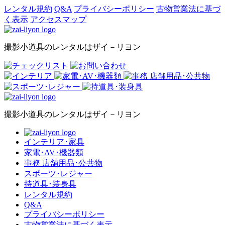
レンタル規約
Q&A
プライバシーポリシー
古物営業法に基づ
く表示
アクセスマップ
撮影小道具のレンタルはザイ－リヨン
撮影小道具のレンタルはザイ－リヨン
インテリア･家具
家電･AV･機器類
事務 店舗用品･公共物
スポーツ･レジャー
持道具･装身具
レンタル規約
Q&A
プライバシーポリシー
古物営業法に基づく表示