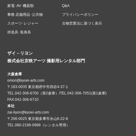
家電･AV･機器類
Q&A
事務 店舗用品･公共物
プライバシーポリシー
スポーツ･レジャー
古物営業法に基づく表示
持道具･装身具
ザイ－リヨン
株式会社京映アーツ 撮影用レンタル部門
大森倉庫
omori@kyoei-arts.com
〒183-0035 東京都府中市四谷4-37-1
TEL.042-306-6700（第2倉庫）/TEL.042-306-7051(第1倉庫)
FAX.042-306-6710
本社
zai-liyon@kyoei-arts.com
〒206-0025 東京都多摩市永山6-22-8
TEL.080-2196-0988（レンタル専用）