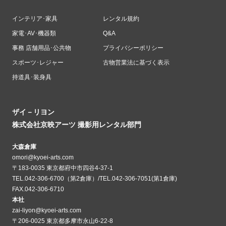
インテリア･家具
レンタル規約
家電･AV･機器類
Q&A
事務 店舗用品･公共物
プライバシーポリシー
スポーツ･レジャー
古物営業法に基づく表示
持道具･装身具
ザイ－リヨン
株式会社京映アーツ 撮影用レンタル部門
大森倉庫
omori@kyoei-arts.com
〒183-0035 東京都府中市四谷4-37-1
TEL.042-306-6700（第2倉庫）/TEL.042-306-7051(第1倉庫)
FAX.042-306-6710
本社
zai-liyon@kyoei-arts.com
〒206-0025 東京都多摩市永山6-22-8