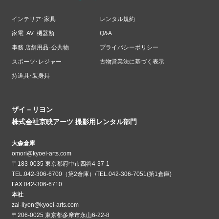
インテリア･家具
レンタル規約
家電･AV･機器類
Q&A
事務 店舗用品･公共物
プライバシーポリシー
スポーツ･レジャー
古物営業法に基づく表示
持道具･装身具
ザイ－リヨン
株式会社京映アーツ 撮影用レンタル部門
大森倉庫
omori@kyoei-arts.com
〒183-0035 東京都府中市四谷4-37-1
TEL.042-306-6700（第2倉庫）/TEL.042-306-7051(第1倉庫)
FAX.042-306-6710
本社
zai-liyon@kyoei-arts.com
〒206-0025 東京都多摩市永山6-22-8