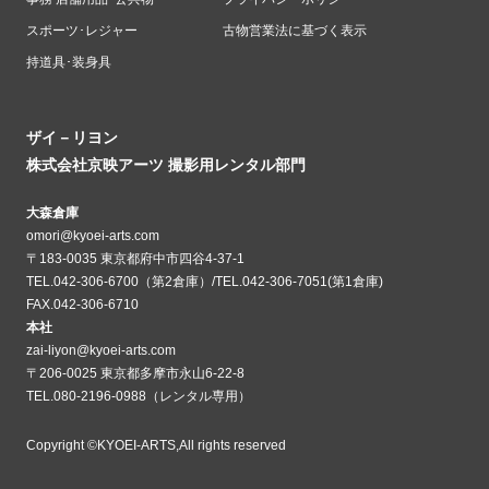
スポーツ･レジャー
古物営業法に基づく表示
持道具･装身具
ザイ－リヨン
株式会社京映アーツ 撮影用レンタル部門
大森倉庫
omori@kyoei-arts.com
〒183-0035 東京都府中市四谷4-37-1
TEL.042-306-6700（第2倉庫）/TEL.042-306-7051(第1倉庫)
FAX.042-306-6710
本社
zai-liyon@kyoei-arts.com
〒206-0025 東京都多摩市永山6-22-8
TEL.080-2196-0988（レンタル専用）
Copyright ©KYOEI-ARTS,All rights reserved