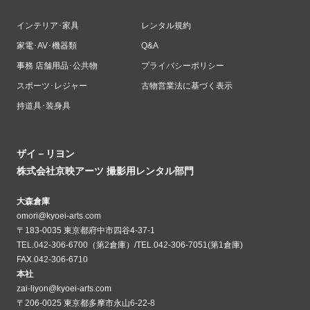
インテリア･家具
レンタル規約
家電･AV･機器類
Q&A
事務 店舗用品･公共物
プライバシーポリシー
スポーツ･レジャー
古物営業法に基づく表示
持道具･装身具
ザイ－リヨン
株式会社京映アーツ 撮影用レンタル部門
大森倉庫
omori@kyoei-arts.com
〒183-0035 東京都府中市四谷4-37-1
TEL.042-306-6700（第2倉庫）/TEL.042-306-7051(第1倉庫)
FAX.042-306-6710
本社
zai-liyon@kyoei-arts.com
〒206-0025 東京都多摩市永山6-22-8