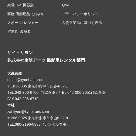
家電･AV･機器類
Q&A
事務 店舗用品･公共物
プライバシーポリシー
スポーツ･レジャー
古物営業法に基づく表示
持道具･装身具
ザイ－リヨン
株式会社京映アーツ 撮影用レンタル部門
大森倉庫
omori@kyoei-arts.com
〒183-0035 東京都府中市四谷4-37-1
TEL.042-306-6700（第2倉庫）/TEL.042-306-7051(第1倉庫)
FAX.042-306-6710
本社
zai-liyon@kyoei-arts.com
〒206-0025 東京都多摩市永山6-22-8
TEL.080-2196-0988（レンタル専用）