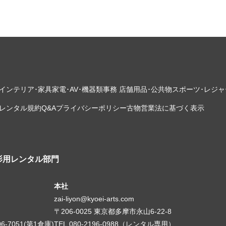
インテリア･家具
家電･AV･機器類
事務 店舗用品･公共物
スポーツ･レジャ
レンタル規約
Q&A
プライバシーポリシー
古物営業法に基づく表示
影用レンタル部門
本社
zai-liyon@kyoei-arts.com
〒206-0025 東京都多摩市永山6-22-8
06-7051(第1倉庫)
TEL.080-2196-0988（レンタル専用）