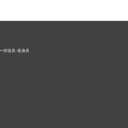
ー
持道具･装身具