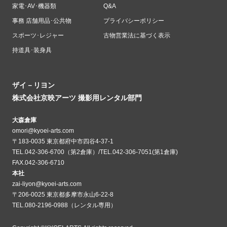
家電･AV･機器類
Q&A
事務 店舗用品･公共物
プライバシーポリシー
スポーツ･レジャー
古物営業法に基づく表示
持道具･装身具
ザイ－リヨン
株式会社京映アーツ 撮影用レンタル部門
大森倉庫
omori@kyoei-arts.com
〒183-0035 東京都府中市四谷4-37-1
TEL.042-306-6700（第2倉庫）/TEL.042-306-7051(第1倉庫)
FAX.042-306-6710
本社
zai-liyon@kyoei-arts.com
〒206-0025 東京都多摩市永山6-22-8
TEL.080-2196-0988（レンタル専用）