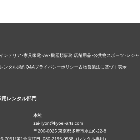
インテリア･家具
家電･AV･機器類
事務 店舗用品･公共物
スポーツ･レジャ
レンタル規約
Q&A
プライバシーポリシー
古物営業法に基づく表示
影用レンタル部門
本社
zai-liyon@kyoei-arts.com
〒206-0025 東京都多摩市永山6-22-8
06-7051(第1倉庫)
TEL.080-2196-0988（レンタル専用）