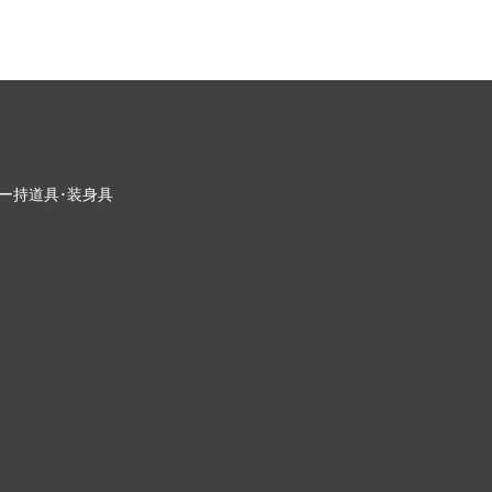
ー
持道具･装身具