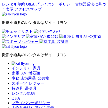
レンタル規約
Q&A
プライバシーポリシー
古物営業法に基づ
く表示
アクセスマップ
撮影小道具のレンタルはザイ－リヨン
撮影小道具のレンタルはザイ－リヨン
インテリア･家具
家電･AV･機器類
事務 店舗用品･公共物
スポーツ･レジャー
持道具･装身具
レンタル規約
Q&A
プライバシーポリシー
古物営業法に基づく表示