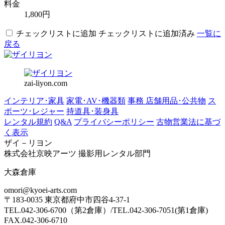
料金
1,800円
チェックリストに追加
チェックリストに追加済み
一覧に
戻る
zai-liyon.com
インテリア･家具
家電･AV･機器類
事務 店舗用品･公共物
ス
ポーツ･レジャー
持道具･装身具
レンタル規約
Q&A
プライバシーポリシー
古物営業法に基づ
く表示
ザイ－リヨン
株式会社京映アーツ 撮影用レンタル部門
大森倉庫
omori@kyoei-arts.com
〒183-0035 東京都府中市四谷4-37-1
TEL.042-306-6700（第2倉庫）/TEL.042-306-7051(第1倉庫)
FAX.042-306-6710