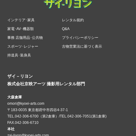
インテリア･家具
レンタル規約
家電･AV･機器類
Q&A
事務 店舗用品･公共物
プライバシーポリシー
スポーツ･レジャー
古物営業法に基づく表示
持道具･装身具
ザイ－リヨン
株式会社京映アーツ 撮影用レンタル部門
大森倉庫
omori@kyoei-arts.com
〒183-0035 東京都府中市四谷4-37-1
TEL.042-306-6700（第2倉庫）/TEL.042-306-7051(第1倉庫)
FAX.042-306-6710
本社
zai-liyon@kyoei-arts.com