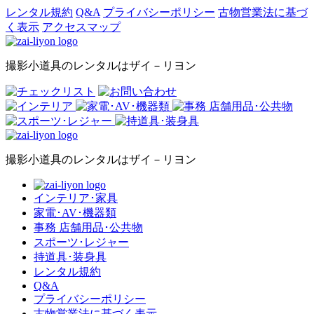
レンタル規約
Q&A
プライバシーポリシー
古物営業法に基づ
く表示
アクセスマップ
撮影小道具のレンタルはザイ－リヨン
撮影小道具のレンタルはザイ－リヨン
インテリア･家具
家電･AV･機器類
事務 店舗用品･公共物
スポーツ･レジャー
持道具･装身具
レンタル規約
Q&A
プライバシーポリシー
古物営業法に基づく表示