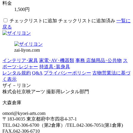
料金
1,500円
チェックリストに追加
チェックリストに追加済み
一覧に
戻る
zai-liyon.com
インテリア･家具
家電･AV･機器類
事務 店舗用品･公共物
ス
ポーツ･レジャー
持道具･装身具
レンタル規約
Q&A
プライバシーポリシー
古物営業法に基づ
く表示
ザイ－リヨン
株式会社京映アーツ 撮影用レンタル部門
大森倉庫
omori@kyoei-arts.com
〒183-0035 東京都府中市四谷4-37-1
TEL.042-306-6700（第2倉庫）/TEL.042-306-7051(第1倉庫)
FAX.042-306-6710