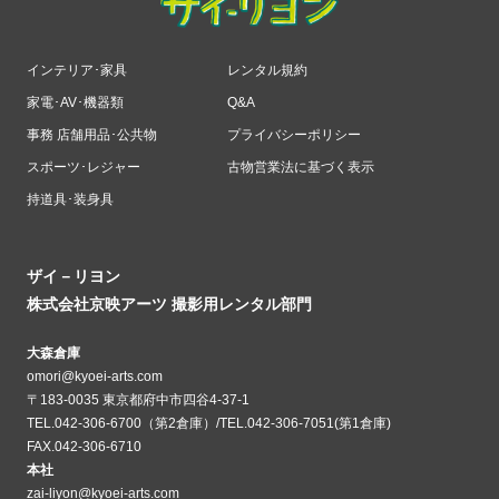
インテリア･家具
レンタル規約
家電･AV･機器類
Q&A
事務 店舗用品･公共物
プライバシーポリシー
スポーツ･レジャー
古物営業法に基づく表示
持道具･装身具
ザイ－リヨン
株式会社京映アーツ 撮影用レンタル部門
大森倉庫
omori@kyoei-arts.com
〒183-0035 東京都府中市四谷4-37-1
TEL.042-306-6700（第2倉庫）/TEL.042-306-7051(第1倉庫)
FAX.042-306-6710
本社
zai-liyon@kyoei-arts.com