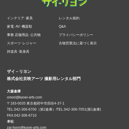
インテリア･家具
レンタル規約
家電･AV･機器類
Q&A
事務 店舗用品･公共物
プライバシーポリシー
スポーツ･レジャー
古物営業法に基づく表示
持道具･装身具
ザイ－リヨン
株式会社京映アーツ 撮影用レンタル部門
大森倉庫
omori@kyoei-arts.com
〒183-0035 東京都府中市四谷4-37-1
TEL.042-306-6700（第2倉庫）/TEL.042-306-7051(第1倉庫)
FAX.042-306-6710
本社
zai-liyon@kyoei-arts.com