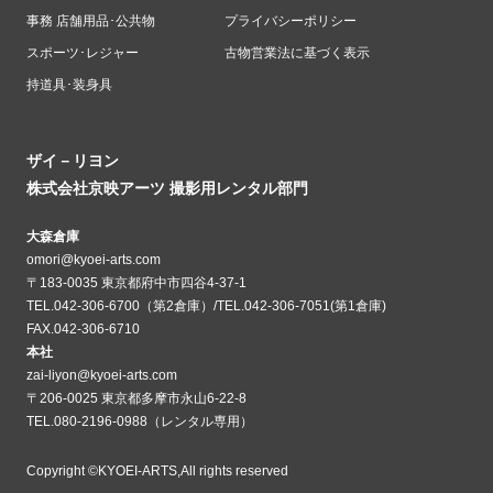
事務 店舗用品･公共物
プライバシーポリシー
スポーツ･レジャー
古物営業法に基づく表示
持道具･装身具
ザイ－リヨン
株式会社京映アーツ 撮影用レンタル部門
大森倉庫
omori@kyoei-arts.com
〒183-0035 東京都府中市四谷4-37-1
TEL.042-306-6700（第2倉庫）/TEL.042-306-7051(第1倉庫)
FAX.042-306-6710
本社
zai-liyon@kyoei-arts.com
〒206-0025 東京都多摩市永山6-22-8
TEL.080-2196-0988（レンタル専用）
Copyright ©KYOEI-ARTS,All rights reserved