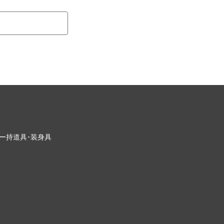
ー
持道具･装身具