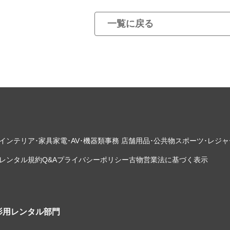
一覧に戻る
インテリア･家具
家電･AV･機器類
事務 店舗用品･公共物
スポーツ･レジャ
レンタル規約
Q&A
プライバシーポリシー
古物営業法に基づく表示
影用レンタル部門