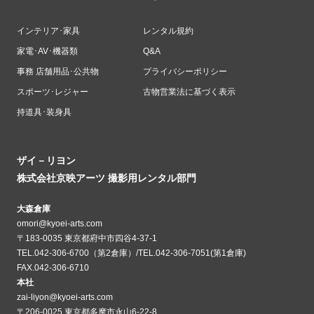
インテリア･家具
レンタル規約
家電･AV･機器類
Q&A
事務 店舗用品･公共物
プライバシーポリシー
スポーツ･レジャー
古物営業法に基づく表示
持道具･装身具
ザイ－リヨン
株式会社京映アーツ 撮影用レンタル部門
大森倉庫
omori@kyoei-arts.com
〒183-0035 東京都府中市四谷4-37-1
TEL.042-306-6700（第2倉庫）/TEL.042-306-7051(第1倉庫)
FAX.042-306-6710
本社
zai-liyon@kyoei-arts.com
〒206-0025 東京都多摩市永山6-22-8