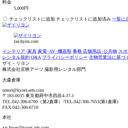
料金
5,000円
チェックリストに追加
チェックリストに追加済み
一覧に
zai-liyon.com
インテリア･家具
家電･AV･機器類
事務 店舗用品･公共物
スポ
レンタル規約
Q&A
プライバシーポリシー
古物営業法に基づ
ザイ－リヨン
株式会社京映アーツ 撮影用レンタル部門
大森倉庫
omori@kyoei-arts.com
〒183-0035 東京都府中市四谷4-37-1
TEL.042-306-6700（第2倉庫）/TEL.042-306-7051(第1倉庫)
FAX.042-306-6710
本社
zai-liyon@kyoei-arts.com