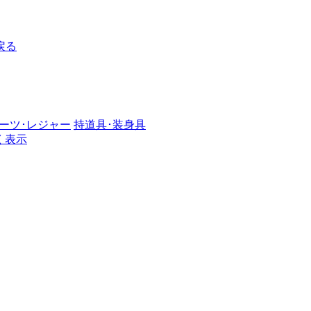
戻る
ーツ･レジャー
持道具･装身具
く表示