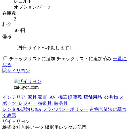
レコルト
オプションパーツ
在庫数
2
料金
500円
備考
〔外部サイトへ移動します〕
チェックリストに追加
チェックリストに追加済み
一覧に
戻る
zai-liyon.com
インテリア･家具
家電･AV･機器類
事務 店舗用品･公共物
ス
ポーツ･レジャー
持道具･装身具
レンタル規約
Q&A
プライバシーポリシー
古物営業法に基づ
く表示
ザイ－リヨン
株式会社京映アーツ 撮影用レンタル部門