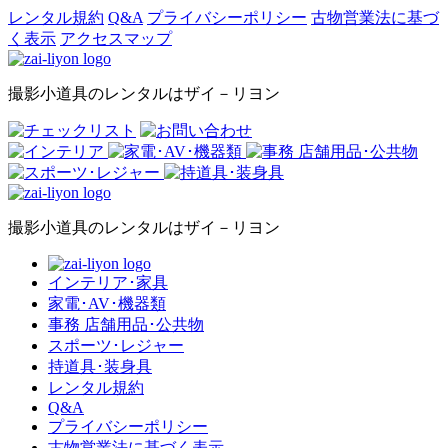
レンタル規約
Q&A
プライバシーポリシー
古物営業法に基づ
く表示
アクセスマップ
撮影小道具のレンタルはザイ－リヨン
撮影小道具のレンタルはザイ－リヨン
インテリア･家具
家電･AV･機器類
事務 店舗用品･公共物
スポーツ･レジャー
持道具･装身具
レンタル規約
Q&A
プライバシーポリシー
古物営業法に基づく表示