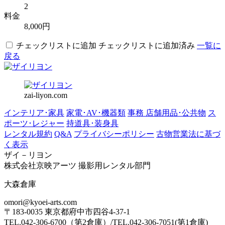
2
料金
8,000円
チェックリストに追加
チェックリストに追加済み
一覧に
戻る
zai-liyon.com
インテリア･家具
家電･AV･機器類
事務 店舗用品･公共物
ス
ポーツ･レジャー
持道具･装身具
レンタル規約
Q&A
プライバシーポリシー
古物営業法に基づ
く表示
ザイ－リヨン
株式会社京映アーツ 撮影用レンタル部門
大森倉庫
omori@kyoei-arts.com
〒183-0035 東京都府中市四谷4-37-1
TEL.042-306-6700（第2倉庫）/TEL.042-306-7051(第1倉庫)