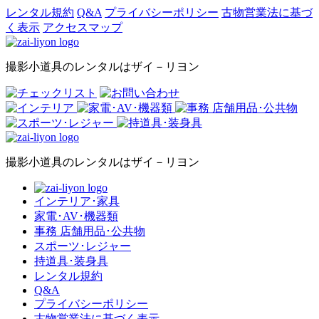
レンタル規約
Q&A
プライバシーポリシー
古物営業法に基づ
く表示
アクセスマップ
撮影小道具のレンタルはザイ－リヨン
撮影小道具のレンタルはザイ－リヨン
インテリア･家具
家電･AV･機器類
事務 店舗用品･公共物
スポーツ･レジャー
持道具･装身具
レンタル規約
Q&A
プライバシーポリシー
古物営業法に基づく表示