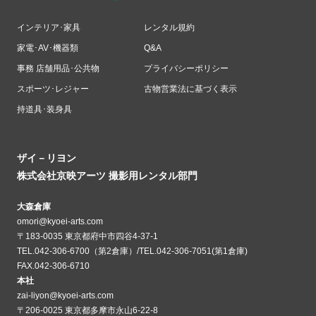
インテリア･家具
レンタル規約
家電･AV･機器類
Q&A
事務 店舗用品･公共物
プライバシーポリシー
スポーツ･レジャー
古物営業法に基づく表示
持道具･装身具
ザイ－リヨン
株式会社京映アーツ 撮影用レンタル部門
大森倉庫
omori@kyoei-arts.com
〒183-0035 東京都府中市四谷4-37-1
TEL.042-306-6700（第2倉庫）/TEL.042-306-7051(第1倉庫)
FAX.042-306-6710
本社
zai-liyon@kyoei-arts.com
〒206-0025 東京都多摩市永山6-22-8