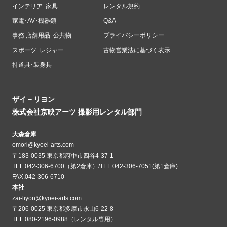
インテリア･家具
レンタル規約
家電･AV･機器類
Q&A
事務 店舗用品･公共物
プライバシーポリシー
スポーツ･レジャー
古物営業法に基づく表示
持道具･装身具
ザイ－リヨン
株式会社京映アーツ 撮影用レンタル部門
大森倉庫
omori@kyoei-arts.com
〒183-0035 東京都府中市四谷4-37-1
TEL.042-306-6700（第2倉庫）/TEL.042-306-7051(第1倉庫)
FAX.042-306-6710
本社
zai-liyon@kyoei-arts.com
〒206-0025 東京都多摩市永山6-22-8
TEL.080-2196-0988（レンタル専用）