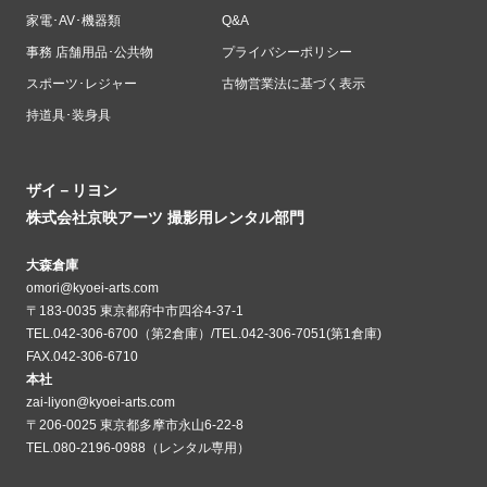
家電･AV･機器類
Q&A
事務 店舗用品･公共物
プライバシーポリシー
スポーツ･レジャー
古物営業法に基づく表示
持道具･装身具
ザイ－リヨン
株式会社京映アーツ 撮影用レンタル部門
大森倉庫
omori@kyoei-arts.com
〒183-0035 東京都府中市四谷4-37-1
TEL.042-306-6700（第2倉庫）/TEL.042-306-7051(第1倉庫)
FAX.042-306-6710
本社
zai-liyon@kyoei-arts.com
〒206-0025 東京都多摩市永山6-22-8
TEL.080-2196-0988（レンタル専用）