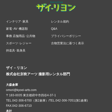
インテリア･家具
レンタル規約
家電･AV･機器類
Q&A
事務 店舗用品･公共物
プライバシーポリシー
スポーツ･レジャー
古物営業法に基づく表示
持道具･装身具
ザイ－リヨン
株式会社京映アーツ 撮影用レンタル部門
大森倉庫
omori@kyoei-arts.com
〒183-0035 東京都府中市四谷4-37-1
TEL.042-306-6700（第2倉庫）/TEL.042-306-7051(第1倉庫)
FAX.042-306-6710
本社