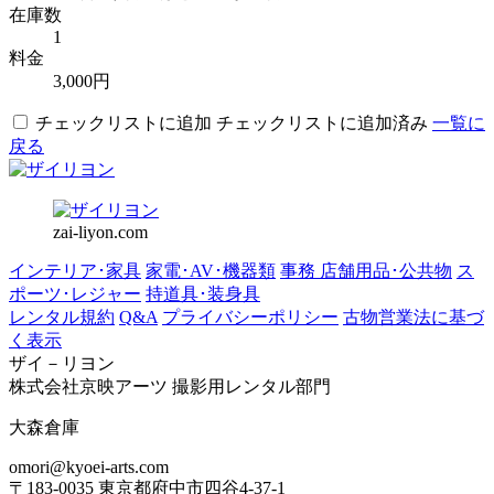
在庫数
1
料金
3,000円
チェックリストに追加
チェックリストに追加済み
一覧に
戻る
zai-liyon.com
インテリア･家具
家電･AV･機器類
事務 店舗用品･公共物
ス
ポーツ･レジャー
持道具･装身具
レンタル規約
Q&A
プライバシーポリシー
古物営業法に基づ
く表示
ザイ－リヨン
株式会社京映アーツ 撮影用レンタル部門
大森倉庫
omori@kyoei-arts.com
〒183-0035 東京都府中市四谷4-37-1