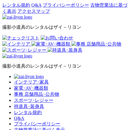
レンタル規約
Q&A
プライバシーポリシー
古物営業法に基づ
く表示
アクセスマップ
撮影小道具のレンタルはザイ－リヨン
撮影小道具のレンタルはザイ－リヨン
インテリア･家具
家電･AV･機器類
事務 店舗用品･公共物
スポーツ･レジャー
持道具･装身具
レンタル規約
Q&A
プライバシーポリシー
古物営業法に基づく表示