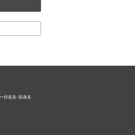
ー
持道具･装身具