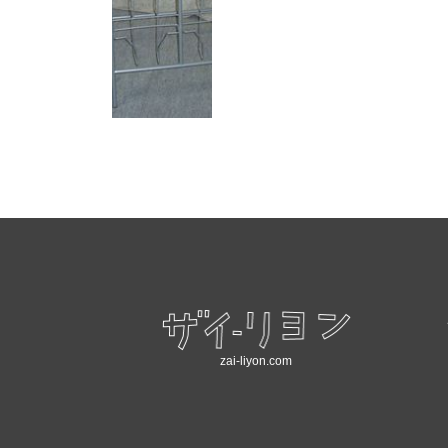
zai-liyon.com