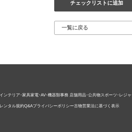
チェックリストに追加
一覧に戻る
インテリア･家具
家電･AV･機器類
事務 店舗用品･公共物
スポーツ･レジャ
レンタル規約
Q&A
プライバシーポリシー
古物営業法に基づく表示