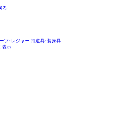
戻る
ーツ･レジャー
持道具･装身具
く表示