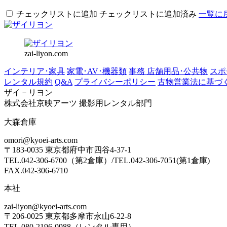
チェックリストに追加
チェックリストに追加済み
一覧に
zai-liyon.com
インテリア･家具
家電･AV･機器類
事務 店舗用品･公共物
スポ
レンタル規約
Q&A
プライバシーポリシー
古物営業法に基づ
ザイ－リヨン
株式会社京映アーツ 撮影用レンタル部門
大森倉庫
omori@kyoei-arts.com
〒183-0035 東京都府中市四谷4-37-1
TEL.042-306-6700（第2倉庫）/TEL.042-306-7051(第1倉庫)
FAX.042-306-6710
本社
zai-liyon@kyoei-arts.com
〒206-0025 東京都多摩市永山6-22-8
TEL.080-2196-0988（レンタル専用）