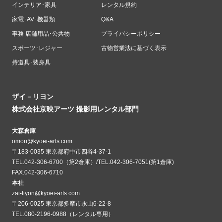
インテリア･家具
レンタル規約
家電･AV･機器類
Q&A
事務 店舗用品･公共物
プライバシーポリシー
スポーツ･レジャー
古物営業法に基づく表示
持道具･装身具
ザイ－リヨン
株式会社京映アーツ 撮影用レンタル部門
大森倉庫
omori@kyoei-arts.com
〒183-0035 東京都府中市四谷4-37-1
TEL.042-306-6700（第2倉庫）/TEL.042-306-7051(第1倉庫)
FAX.042-306-6710
本社
zai-liyon@kyoei-arts.com
〒206-0025 東京都多摩市永山6-22-8
TEL.080-2196-0988（レンタル専用）