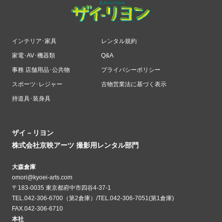
インテリア･家具
レンタル規約
家電･AV･機器類
Q&A
事務 店舗用品･公共物
プライバシーポリシー
スポーツ･レジャー
古物営業法に基づく表示
持道具･装身具
ザイ－リヨン
株式会社京映アーツ 撮影用レンタル部門
大森倉庫
omori@kyoei-arts.com
〒183-0035 東京都府中市四谷4-37-1
TEL.042-306-6700（第2倉庫）/TEL.042-306-7051(第1倉庫)
FAX.042-306-6710
本社