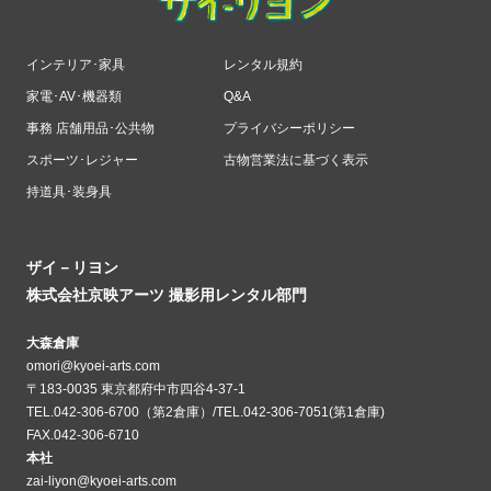
インテリア･家具
レンタル規約
家電･AV･機器類
Q&A
事務 店舗用品･公共物
プライバシーポリシー
スポーツ･レジャー
古物営業法に基づく表示
持道具･装身具
ザイ－リヨン
株式会社京映アーツ 撮影用レンタル部門
大森倉庫
omori@kyoei-arts.com
〒183-0035 東京都府中市四谷4-37-1
TEL.042-306-6700（第2倉庫）/TEL.042-306-7051(第1倉庫)
FAX.042-306-6710
本社
zai-liyon@kyoei-arts.com