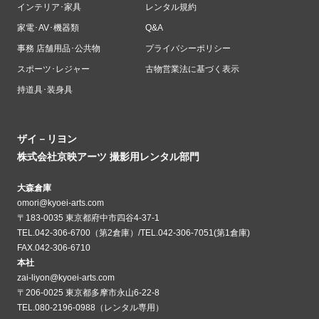
インテリア･家具
レンタル規約
家電･AV･機器類
Q&A
事務 店舗用品･公共物
プライバシーポリシー
スポーツ･レジャー
古物営業法に基づく表示
持道具･装身具
ザイ－リヨン
株式会社京映アーツ 撮影用レンタル部門
大森倉庫
omori@kyoei-arts.com
〒183-0035 東京都府中市四谷4-37-1
TEL.042-306-6700（第2倉庫）/TEL.042-306-7051(第1倉庫)
FAX.042-306-6710
本社
zai-liyon@kyoei-arts.com
〒206-0025 東京都多摩市永山6-22-8
TEL.080-2196-0988（レンタル専用）