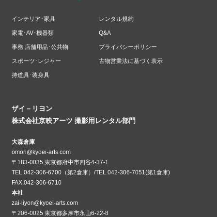
インテリア･家具
レンタル規約
家電･AV･機器類
Q&A
事務 店舗用品･公共物
プライバシーポリシー
スポーツ･レジャー
古物営業法に基づく表示
持道具･装身具
ザイ－リヨン
株式会社京映アーツ 撮影用レンタル部門
大森倉庫
omori@kyoei-arts.com
〒183-0035 東京都府中市四谷4-37-1
TEL.042-306-6700（第2倉庫）/TEL.042-306-7051(第1倉庫)
FAX.042-306-6710
本社
zai-liyon@kyoei-arts.com
〒206-0025 東京都多摩市永山6-22-8