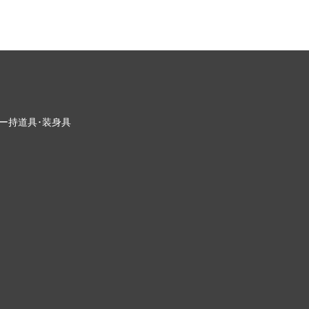
ー
持道具･装身具