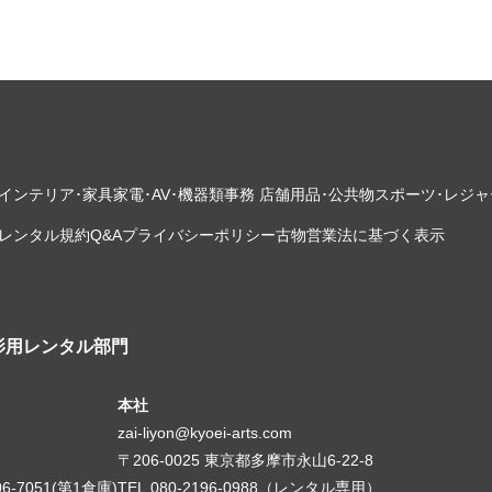
インテリア･家具
家電･AV･機器類
事務 店舗用品･公共物
スポーツ･レジャ
レンタル規約
Q&A
プライバシーポリシー
古物営業法に基づく表示
影用レンタル部門
本社
zai-liyon@kyoei-arts.com
〒206-0025 東京都多摩市永山6-22-8
06-7051(第1倉庫)
TEL.080-2196-0988（レンタル専用）