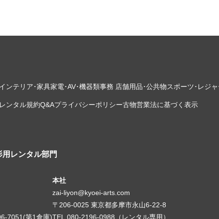
インテリア･家具
家電･AV･機器類
事務 店舗用品･公共物
スポーツ･レジャ
レンタル規約
Q&A
プライバシーポリシー
古物営業法に基づく表示
影用レンタル部門
本社
zai-liyon@kyoei-arts.com
〒206-0025 東京都多摩市永山6-22-8
06-7051(第1倉庫)
TEL.080-2196-0988（レンタル専用）