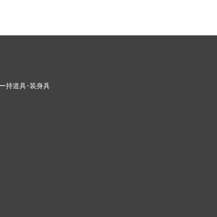
ー
持道具･装身具