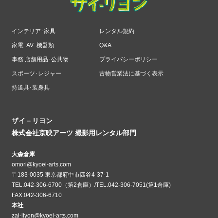
インテリア･家具
レンタル規約
家電･AV･機器類
Q&A
事務 店舗用品･公共物
プライバシーポリシー
スポーツ･レジャー
古物営業法に基づく表示
持道具･装身具
ザイ－リヨン
株式会社京映アーツ 撮影用レンタル部門
大森倉庫
omori@kyoei-arts.com
〒183-0035 東京都府中市四谷4-37-1
TEL.042-306-6700（第2倉庫）/TEL.042-306-7051(第1倉庫)
FAX.042-306-6710
本社
zai-liyon@kyoei-arts.com