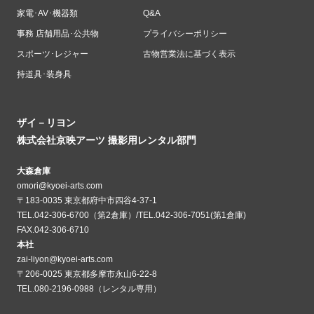
家電･AV･機器類
Q&A
事務 店舗用品･公共物
プライバシーポリシー
スポーツ･レジャー
古物営業法に基づく表示
持道具･装身具
ザイ－リヨン
株式会社京映アーツ 撮影用レンタル部門
大森倉庫
omori@kyoei-arts.com
〒183-0035 東京都府中市四谷4-37-1
TEL.042-306-6700（第2倉庫）/TEL.042-306-7051(第1倉庫)
FAX.042-306-6710
本社
zai-liyon@kyoei-arts.com
〒206-0025 東京都多摩市永山6-22-8
TEL.080-2196-0988（レンタル専用）