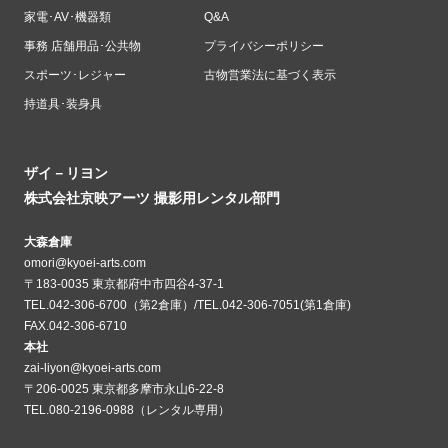
家電･AV･機器類
Q&A
事務 店舗用品･公共物
プライバシーポリシー
スポーツ･レジャー
古物営業法に基づく表示
持道具･装身具
ザイ－リヨン
株式会社京映アーツ 撮影用レンタル部門
大森倉庫
omori@kyoei-arts.com
〒183-0035 東京都府中市四谷4-37-1
TEL.042-306-6700（第2倉庫）/TEL.042-306-7051(第1倉庫)
FAX.042-306-6710
本社
zai-liyon@kyoei-arts.com
〒206-0025 東京都多摩市永山6-22-8
TEL.080-2196-0988（レンタル専用）