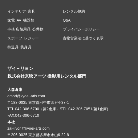
インテリア･家具
レンタル規約
家電･AV･機器類
Q&A
事務 店舗用品･公共物
プライバシーポリシー
スポーツ･レジャー
古物営業法に基づく表示
持道具･装身具
ザイ－リヨン
株式会社京映アーツ 撮影用レンタル部門
大森倉庫
omori@kyoei-arts.com
〒183-0035 東京都府中市四谷4-37-1
TEL.042-306-6700（第2倉庫）/TEL.042-306-7051(第1倉庫)
FAX.042-306-6710
本社
zai-liyon@kyoei-arts.com
〒206-0025 東京都多摩市永山6-22-8