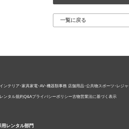
一覧に戻る
インテリア･家具
家電･AV･機器類
事務 店舗用品･公共物
スポーツ･レジャ
レンタル規約
Q&A
プライバシーポリシー
古物営業法に基づく表示
影用レンタル部門