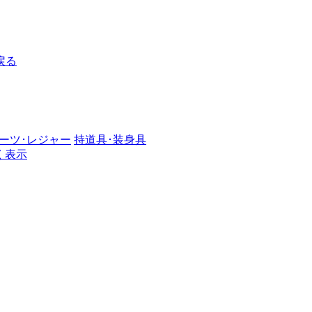
戻る
ーツ･レジャー
持道具･装身具
く表示