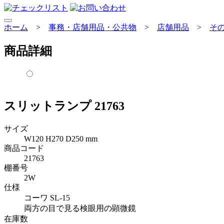
ホーム
>
事務・店舗用品・公共物
>
店舗用品
>
そ
商品詳細
スリットランプ 21763
サイズ
W120 H270 D250 mm
商品コード
21763
棚番号
2W
仕様
コーワ SL-15
両方の目で見る検眼用の顕微鏡
在庫数