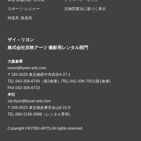
スポーツ･レジャー
古物営業法に基づく表示
持道具･装身具
ザイ－リヨン
株式会社京映アーツ 撮影用レンタル部門
大森倉庫
omori@kyoei-arts.com
〒183-0035 東京都府中市四谷4-37-1
TEL.042-306-6700（第2倉庫）/TEL.042-306-7051(第1倉庫)
FAX.042-306-6710
本社
zai-liyon@kyoei-arts.com
〒206-0025 東京都多摩市永山6-22-8
TEL.080-2196-0988（レンタル専用）
Copyright ©KYOEI-ARTS,All rights reserved