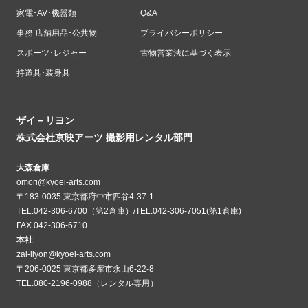
家電･AV･機器類
Q&A
事務 店舗用品･公共物
プライバシーポリシー
スポーツ･レジャー
古物営業法に基づく表示
持道具･装身具
ザイ－リヨン
株式会社京映アーツ 撮影用レンタル部門
大森倉庫
omori@kyoei-arts.com
〒183-0035 東京都府中市四谷4-37-1
TEL.042-306-6700（第2倉庫）/TEL.042-306-7051(第1倉庫)
FAX.042-306-6710
本社
zai-liyon@kyoei-arts.com
〒206-0025 東京都多摩市永山6-22-8
TEL.080-2196-0988（レンタル専用）