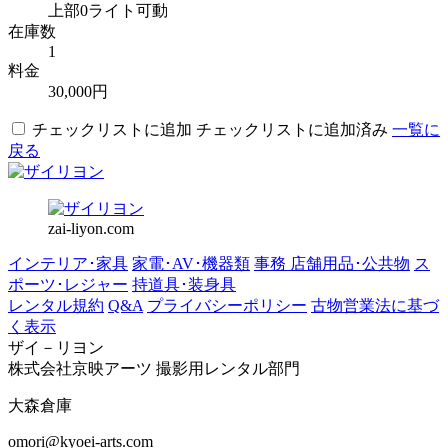
上部0ライト可動
在庫数
1
料金
30,000円
チェックリストに追加
チェックリストに追加済み
一覧に
戻る
zai-liyon.com
インテリア･家具
家電･AV･機器類
事務 店舗用品･公共物
ス
ポーツ･レジャー
持道具･装身具
レンタル規約
Q&A
プライバシーポリシー
古物営業法に基づ
く表示
ザイ－リヨン
株式会社京映アーツ 撮影用レンタル部門
大森倉庫
omori@kyoei-arts.com