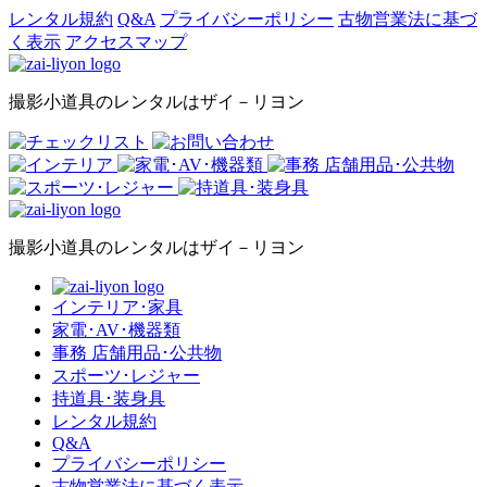
レンタル規約
Q&A
プライバシーポリシー
古物営業法に基づ
く表示
アクセスマップ
撮影小道具のレンタルはザイ－リヨン
撮影小道具のレンタルはザイ－リヨン
インテリア･家具
家電･AV･機器類
事務 店舗用品･公共物
スポーツ･レジャー
持道具･装身具
レンタル規約
Q&A
プライバシーポリシー
古物営業法に基づく表示